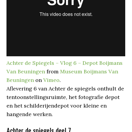
Achter de Spiegels – Vlog 6 – Depot Boijmans
Van Beuningen
from
Museum Boijmans Van
Beuningen
on
Vimeo
.
Aflevering 6 van Achter de spiegels onthult de
tentoonstellingsruimte, het fotografie depot
en het schilderijendepot voor kleine en
hangende werken.
Achter de spiegels deel 7