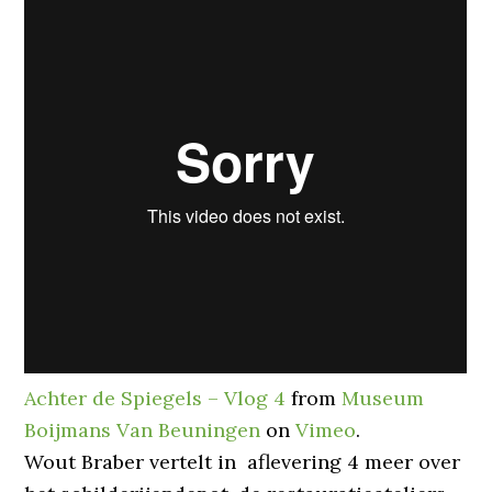
Achter de Spiegels – Vlog 4
from
Museum
Boijmans Van Beuningen
on
Vimeo
.
Wout Braber vertelt in aflevering 4 meer over