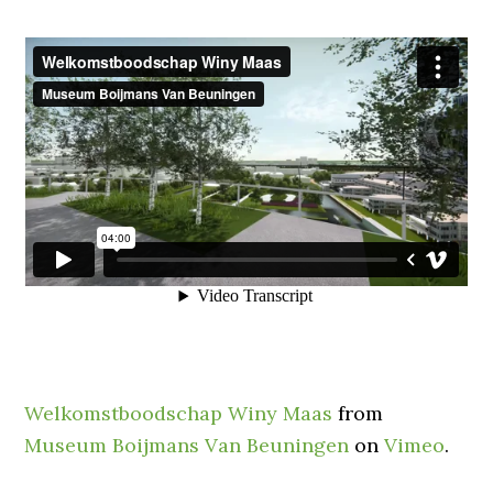
Welkomstboodschap Winy Maas
from
Museum Boijmans Van Beuningen
on
Vimeo
.